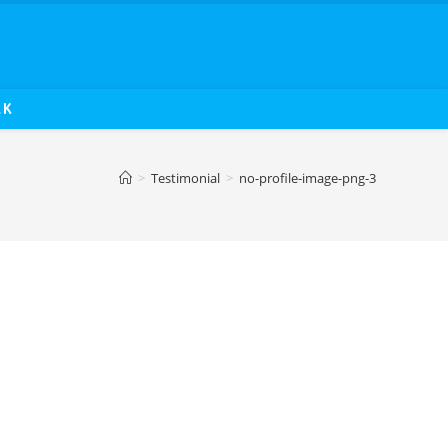
AK
>
Testimonial
>
no-profile-image-png-3