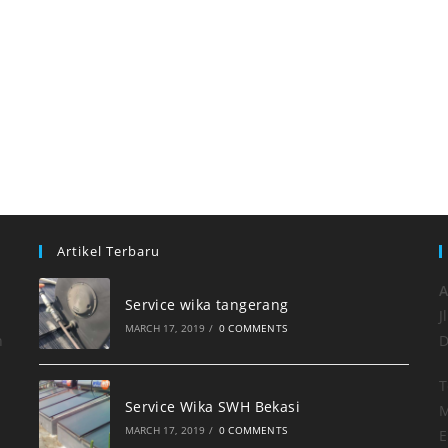
Artikel Terbaru
A
Service wika tangerang
J
MARCH 17, 2019
/
0 COMMENTS
h
D
T
Service Wika SWH Bekasi
M
MARCH 17, 2019
/
0 COMMENTS
E