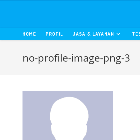
Skip
to
content
HOME
PROFIL
JASA & LAYANAN
TE
no-profile-image-png-3