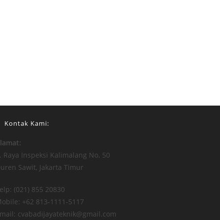
Kontak Kami:
lamat:
l. Raya Inspeksi Kalimalang No. 50
uren Sawit, Jakarta Timur
elp: (021) 855 20830
obile: +62 813-1111-5117
mail: cvabadijayateknik@gmail.com