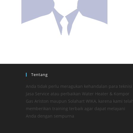
Tentang
Anda tidak perlu meragukan kehandalan para teknisi
Jasa Service atau perbaikan Water Heater & Kompor
Gas Ariston maupun Solahart WIKA, karena kami tela
memberikan training terbaik agar dapat melayani
Anda dengan sempurna