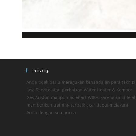
Tentang
Anda tidak perlu meragukan kehandalan para teknisi
Jasa Service atau perbaikan Water Heater & Kompor
Gas Ariston maupun Solahart WIKA, karena kami tela
memberikan training terbaik agar dapat melayani
Anda dengan sempurna