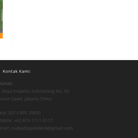
Kontak Kami:
lamat:
l. Raya Inspeksi Kalimalang No. 50
uren Sawit, Jakarta Timur
elp: (021) 855 20830
obile: +62 813-1111-5117
mail: cvabadijayateknik@gmail.com