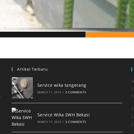
Artikel Terbaru
A
Service wika tangerang
J
MARCH 17, 2019
/
0 COMMENTS
h
D
T
Service Wika SWH Bekasi
M
MARCH 17, 2019
/
0 COMMENTS
E