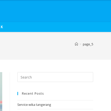
AK
>
page_5
Recent Posts
Service wika tangerang