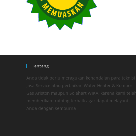
Tentang
Anda tidak perlu meragukan kehandalan para teknisi
Jasa Service atau perbaikan Water Heater & Kompor
Gas Ariston maupun Solahart WIKA, karena kami tela
memberikan training terbaik agar dapat melayani
Anda dengan sempurna