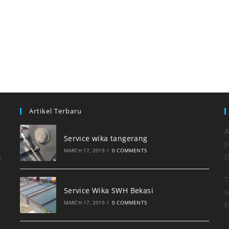
Artikel Terbaru
A
Service wika tangerang
J
MARCH 17, 2019
/
0 COMMENTS
h
D
T
Service Wika SWH Bekasi
M
MARCH 17, 2019
/
0 COMMENTS
E