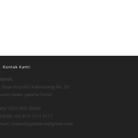
Kontak Kami:
lamat:
l. Raya Inspeksi Kalimalang No. 50
uren Sawit, Jakarta Timur
elp: (021) 855 20830
obile: +62 813-1111-5117
mail: cvabadijayateknik@gmail.com