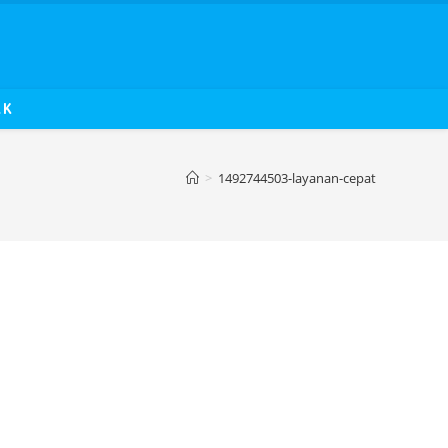
AK
>
1492744503-layanan-cepat