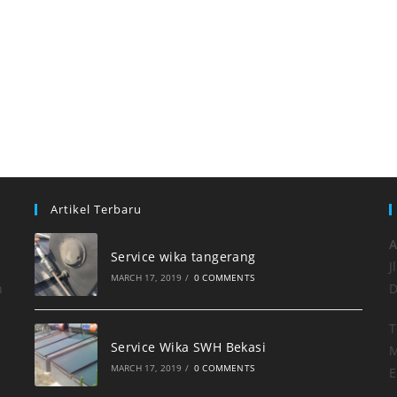
Artikel Terbaru
A
Service wika tangerang
J
MARCH 17, 2019
/
0 COMMENTS
h
D
T
Service Wika SWH Bekasi
M
MARCH 17, 2019
/
0 COMMENTS
E