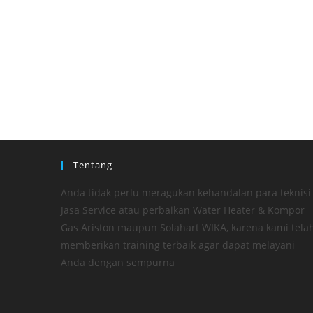
Tentang
Anda tidak perlu meragukan kehandalan para teknisi
Jasa Service atau perbaikan Water Heater & Kompor
Gas Ariston maupun Solahart WIKA, karena kami tela
memberikan training terbaik agar dapat melayani
Anda dengan sempurna