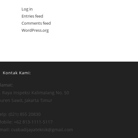
Log in
Entries feed
Comments feed
WordPress.org
Kontak Kami:
lamat:
l. Raya Inspeksi Kalimalang No. 50
uren Sawit, Jakarta Timur
elp: (021) 855 20830
obile: +62 813-1111-5117
mail: cvabadijayateknik@gmail.com