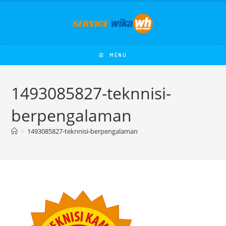
Skip
to
content
MENU
1493085827-teknnisi-
berpengalaman
>
1493085827-teknnisi-berpengalaman