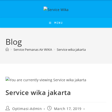
Skip
to
content
MENU
Blog
>
Service Pemanas Air WIKA
>
Service wika jakarta
Service wika jakarta
Post
Post
Optimasi-Admin
March 17, 2019