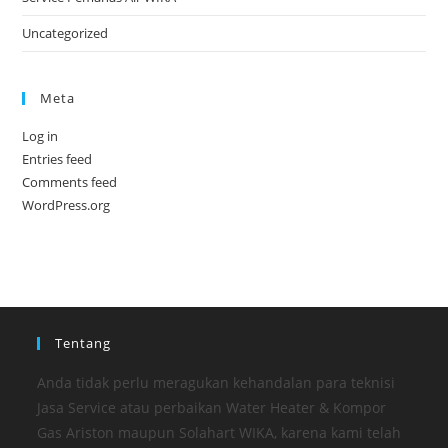
Uncategorized
Meta
Log in
Entries feed
Comments feed
WordPress.org
Tentang
Anda tidak perlu meragukan kehandalan para teknisi
Jasa Service atau perbaikan Water Heater & Kompor
Gas Ariston maupun Solahart WIKA, karena kami telah