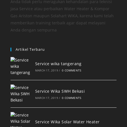
Anda tidak perlu meragukan kehandalan para teknisi
Jasa Service atau perbaikan Water Heater & Kompor
Gas Ariston maupun Solahart WIKA, karena kami telah
memberikan training terbaik agar dapat melayani
Anda dengan sempurna
Artikel Terbaru
Service wika tangerang
MARCH 17, 2019
/
0 COMMENTS
Service Wika SWH Bekasi
MARCH 17, 2019
/
0 COMMENTS
Service Wika Solar Water Heater